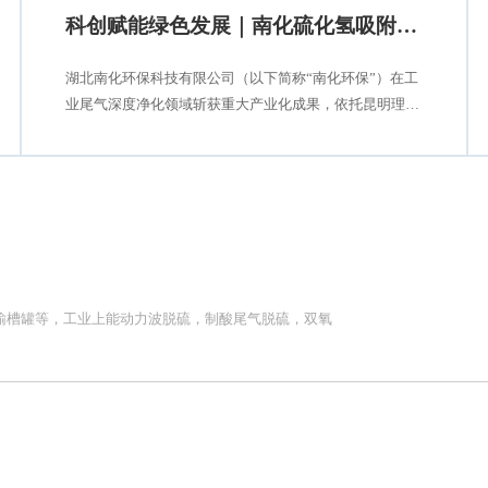
科创赋能绿色发展｜南化硫化氢吸附材料成功应用
湖北南化环保科技有限公司（以下简称“南化环保”）在工
业尾气深度净化领域斩获重大产业化成果，依托昆明理工
大学核心技术研发的碱修饰活性炭基脱硫剂，成功应用于
云南解化清洁能源开发有限公司解化化工分公司低温甲醇
洗工艺尾气硫化氢（H₂S）深度净化工段，且装置长期稳
定达标运行，标志着
输槽罐等，工业上能动力波脱硫，制酸尾气脱硫，双氧