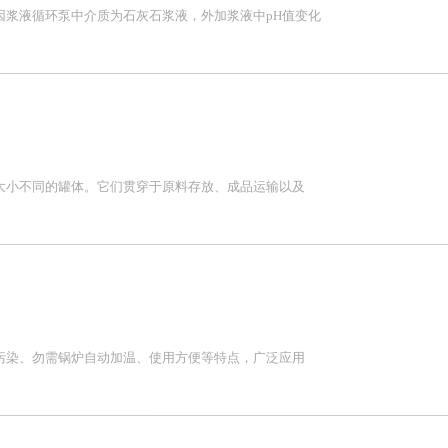
因浆液循环泵中介质为石灰石浆液，外加浆液中pH值变化
大小不同的罐体。它们贯穿于原料存放、成品运输以及
污染、勿需锅炉自动加温、使用方便等特点，广泛应用