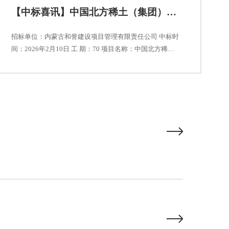
【中标喜讯】中国北方稀土（集团）高科技股份有限公司冶炼分公司与华美公司
招标单位：内蒙古和誉建设项目管理有限责任公司 中标时
间：2026年2月10日 工 期：70 项目名称：中国北方稀土
（集团）高科技股份有限公司冶炼分公司与华美公司原厂
址及附近接壤区域绿色冶炼升级改造项目二期PPH搅拌罐
设备采购 在此我司特将此喜讯分享，我司是以良好的信
誉、行业经验、强大技术实力

