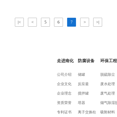
|<
<
5
6
7
>
>|
走进南化
防腐设备
环保工
公司介绍
储罐
脱硫除尘
企业文化
反应釜
废水处理
企业理念
搅拌罐
废气处理
资质荣誉
塔器
烟气除湿
专利证书
离子交换柱
吸附材料