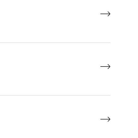


