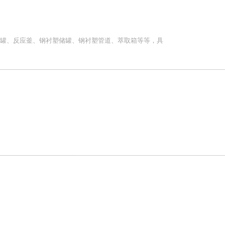
H储罐、反应釜、钢衬塑储罐、钢衬塑管道、萃取箱等等，具