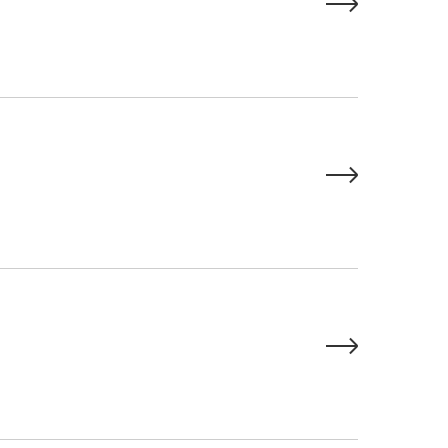


