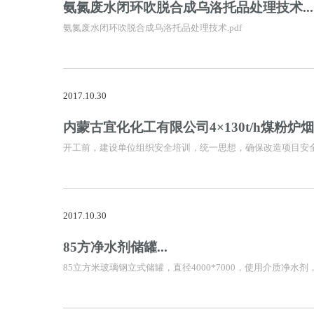
氨氮废水闭环吹脱合成乌洛托品处理技术...
氨氮废水闭环吹脱合成乌洛托品处理技术.pdf
2017.10.30
内蒙古宜化化工有限公司4×130t/h煤粉炉烟
开工前，建设单位组织安全培训，统一思想，确保改造项目安
2017.10.30
85方净水剂储罐...
85立方米玻璃钢立式储罐，直径4000*7000，使用介质净水剂