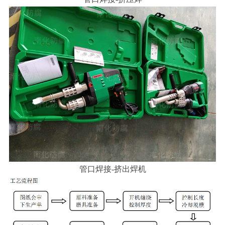
管口焊接-挤出焊机