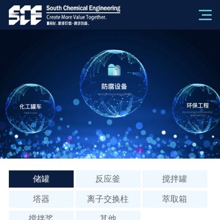
储罐
反应釜
搅拌罐
塔器
离子交换柱
萃取箱
搅拌桨
其他