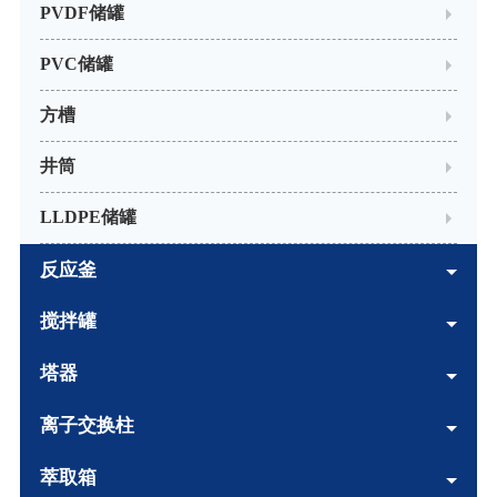
PVDF储罐
PVC储罐
方槽
井筒
LLDPE储罐
反应釜
搅拌罐
塔器
离子交换柱
萃取箱